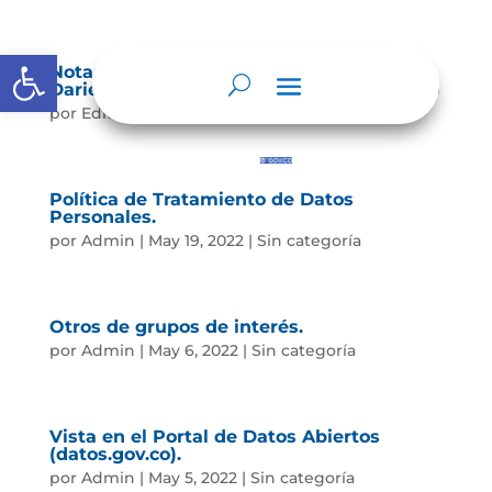
Abrir barra de herramientas
Notaría Única del Círculo de Calima – El
Darién Angel Mario Plaza Suárez – Notario
por
Editor
|
May 15, 2025
|
Sin categoría
Política de Tratamiento de Datos
Personales.
por
Admin
|
May 19, 2022
|
Sin categoría
Otros de grupos de interés.
por
Admin
|
May 6, 2022
|
Sin categoría
Vista en el Portal de Datos Abiertos
(datos.gov.co).
por
Admin
|
May 5, 2022
|
Sin categoría