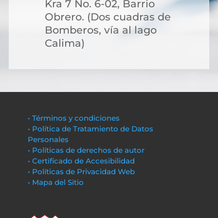
Kra 7 No. 6-02, Barrio
Obrero. (Dos cuadras de
Bomberos, vía al lago
Calima)
• Términos y condiciones
• Política de Tratamiento de Datos
Personales
• Políticas de derechos de autor
• Certificado de Accesibilidad
• Políticas de Privacidad Web
• Mapa del Sitio