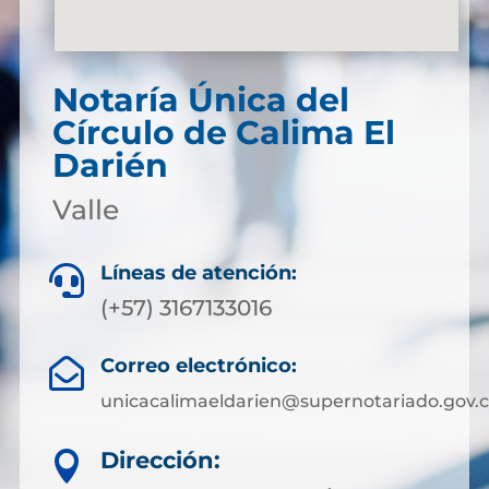
Notaría Única del
Círculo de Calima El
Darién
Valle
Líneas de atención:

(+57) 3167133016
Correo electrónico:

unicacalimaeldarien@supernotariado.gov.
Dirección:
