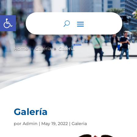
Abrir barra de herramientas
Home
Galeria
Galería
9
9
Galería
por
Admin
|
May 19, 2022
|
Galeria