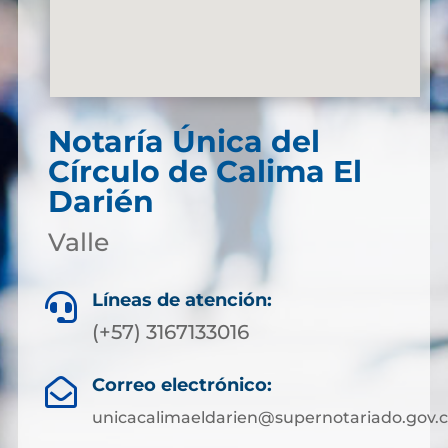
Notaría Única del
Círculo de Calima El
Darién
Valle
Líneas de atención:

(+57) 3167133016
Correo electrónico:

unicacalimaeldarien@supernotariado.gov.