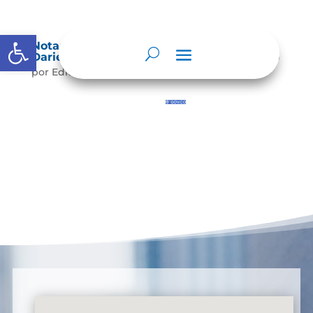
Abrir barra de herramientas
Notaría Única del Círculo de Calima – El
Darién Angel Mario Plaza Suárez – Notario
por
Editor
|
May 15, 2025
|
Sin categoría