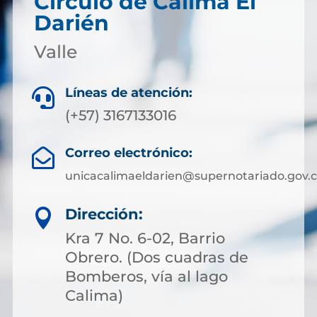
Círculo de Calima El
Darién
Valle
Líneas de atención:

(+57) 3167133016
Correo electrónico:

unicacalimaeldarien@supernotariado.gov.
Dirección:

Kra 7 No. 6-02, Barrio
Obrero. (Dos cuadras de
Bomberos, vía al lago
Calima)