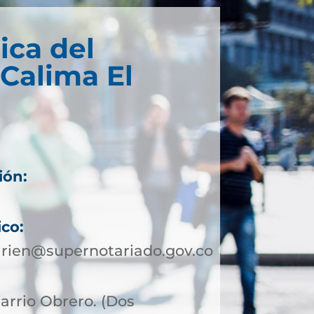
ica del
 Calima El
ión:
ico:
arien@supernotariado.gov.co
Barrio Obrero. (Dos