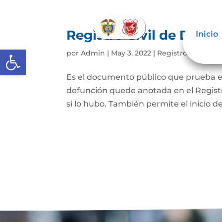
Registro Civil de Defu
Inicio
Inicio
Abrir barra de herramientas
por
Admin
|
May 3, 2022
|
Registro civil de 
Es el documento público que prueba el
defunción quede anotada en el Registro
si lo hubo. También permite el inicio de