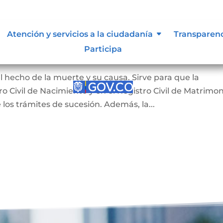
nción
Atención y servicios a la ciudadanía
Atención y servicios a la ciudadanía
Transparen
Transparen
Participa
Participa
defunción
 hecho de la muerte y su causa. Sirve para que la
 Civil de Nacimiento y en el Registro Civil de Matrimon
 los trámites de sucesión. Además, la...