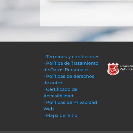
• Términos y condiciones
• Política de Tratamiento
de Datos Personales
• Políticas de derechos
de autor
• Certificado de
Accesibilidad
• Políticas de Privacidad
Web
• Mapa del Sitio