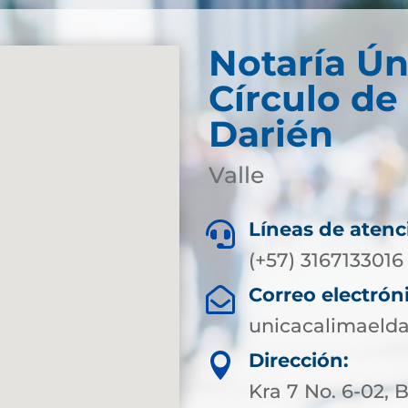
Notaría Ún
Círculo de
Darién
Valle
Líneas de atenc

(+57) 3167133016
Correo electrón

unicacalimaeld
Dirección:

Kra 7 No. 6-02, 