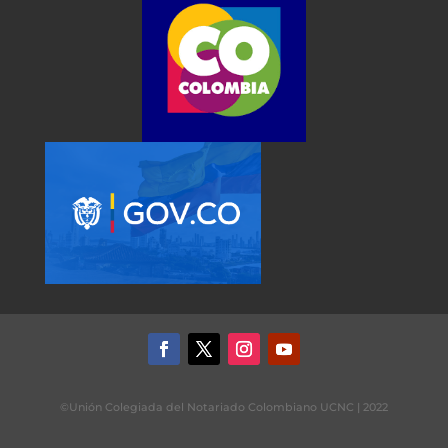
©Unión Colegiada del Notariado Colombiano UCNC | 2022