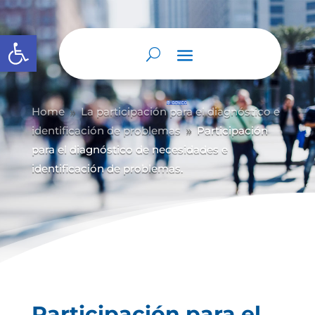
Abrir barra de herramientas
Home
La participación para el diagnóstico e
9
identificación de problemas
Participación
9
para el diagnóstico de necesidades e
identificación de problemas.
Participación para el