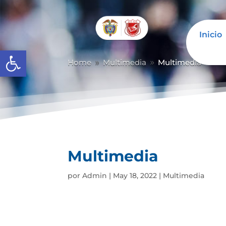
Inicio
Abrir barra de herramientas
Home
Multimedia
Multimedia
9
9
Multimedia
por
Admin
|
May 18, 2022
|
Multimedia