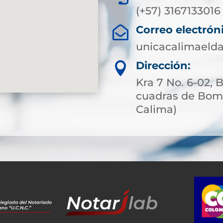
(+57) 3167133016
Correo electrón

unicacalimaeld
Dirección:

Kra 7 No. 6-02, 
cuadras de Bomb
Calima)