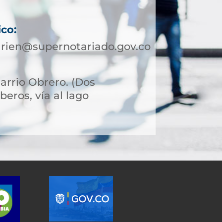
ico:
arien@supernotariado.gov.co
Barrio Obrero. (Dos
eros, vía al lago