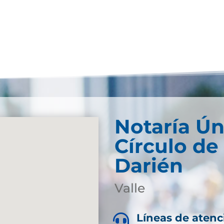
Notaría Ún
Círculo de
Darién
Valle
Líneas de atenc
