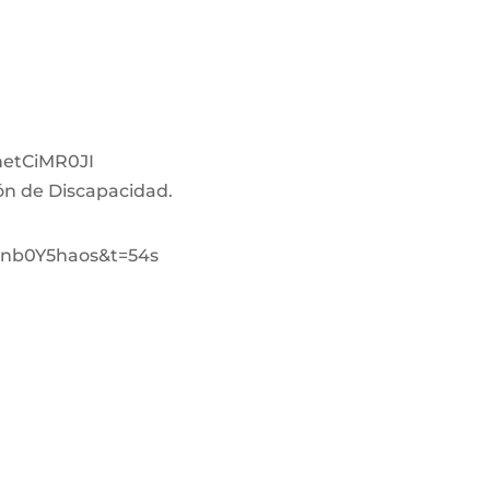
netCiMR0JI
ión de Discapacidad.
-nb0Y5haos&t=54s