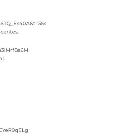
6STQ_Es40A&t=35s
scentes.
e3IMrfBs6M
al.
iEYeR9qELg