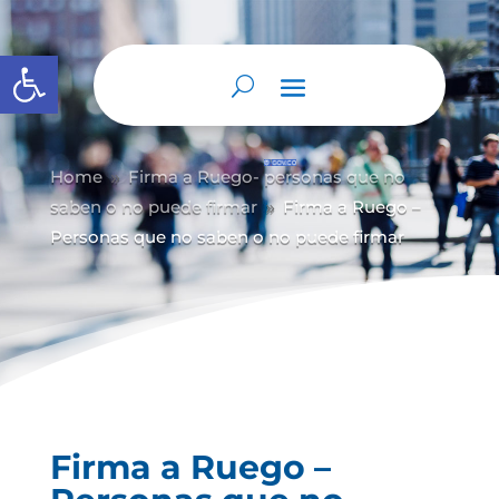
Abrir barra de herramientas
Home
Firma a Ruego- personas que no
9
saben o no puede firmar
Firma a Ruego –
9
Personas que no saben o no puede firmar
Firma a Ruego –