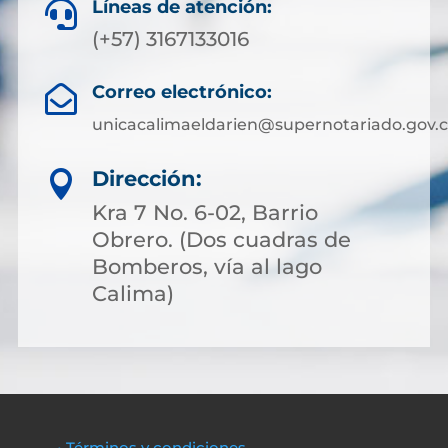
Líneas de atención:

(+57) 3167133016
Correo electrónico:

unicacalimaeldarien@supernotariado.gov.
Dirección:

Kra 7 No. 6-02, Barrio
Obrero. (Dos cuadras de
Bomberos, vía al lago
Calima)
• Términos y condiciones