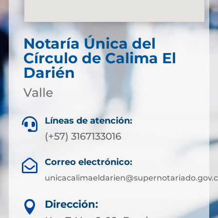
Notaría Única del
Círculo de Calima El
Darién
Valle
Líneas de atención:

(+57) 3167133016
Correo electrónico:

unicacalimaeldarien@supernotariado.gov.
Dirección:
