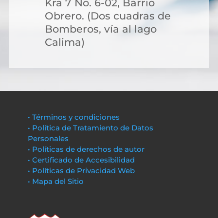
Kra 7 No. 6-02, Barrio
Obrero. (Dos cuadras de
Bomberos, vía al lago
Calima)
• Términos y condiciones
• Política de Tratamiento de Datos
Personales
• Políticas de derechos de autor
• Certificado de Accesibilidad
• Políticas de Privacidad Web
• Mapa del Sitio