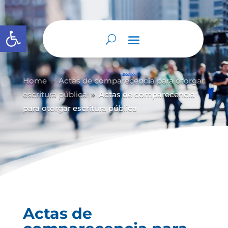
Abrir barra de herramientas
Home
Actas de comparecencia para otorgar
9
escritura pública
Actas de comparecencia
9
para otorgar escritura pública
Actas de