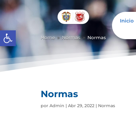
Inicio
Abrir barra de herramientas
Home
Normas
Normas
9
9
Normas
por
Admin
|
Abr 29, 2022
|
Normas