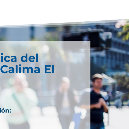
ica del
 Calima El
ión: