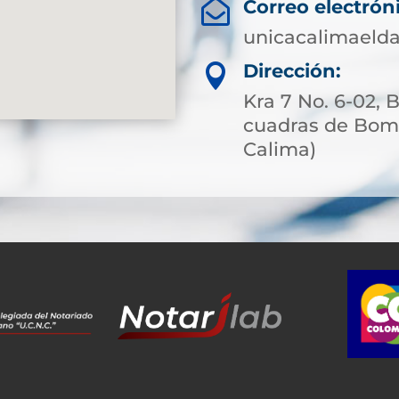
Correo electrón

unicacalimaeld
Dirección:

Kra 7 No. 6-02, 
cuadras de Bomb
Calima)