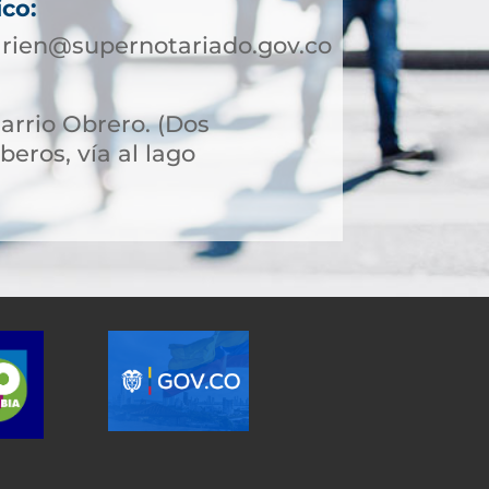
ico:
arien@supernotariado.gov.co
Barrio Obrero. (Dos
eros, vía al lago