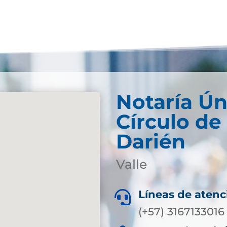
Notaría Ún
Círculo de
Darién
Valle
Líneas de atenc

(+57) 3167133016